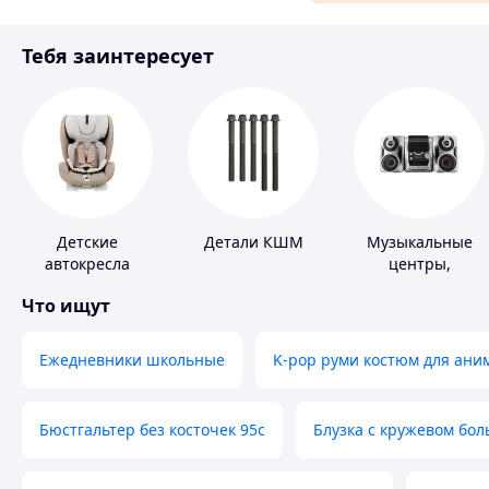
Материалы для ремонта
Тебя заинтересует
Спорт и отдых
Детские
Детали КШМ
Музыкальные
автокресла
центры,
магнитолы
Что ищут
Ежедневники школьные
K-pop руми костюм для ани
Бюстгальтер без косточек 95с
Блузка с кружевом бо