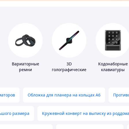
Вариаторные
3D
Кодонаборные
ремни
голографические
клавиатуры
устройства
маторов
Обложка для планера на кольцах А6
Противо
льшого размера
Кружевной конверт на выписку из роддом