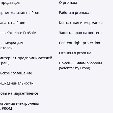
 продавцов
О prom.ua
ернет-магазин
на Prom
Работа в prom.ua
авать на Prom
Контактная информация
 в Каталоге ProSale
Защита прав на контент
 — медиа для
Content right protection
ателей
Отзывы о prom.ua
 интернет-предпринимателей
Кращі
Помощь Силам обороны
(Volonter by Prom)
льское соглашение
онфиденциальности
боты на маркетплейсе
рограмма электронный
с PROM