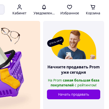
Кабинет
Уведомления
Избранное
Корзина
О! Есть заказ
Начните продавать
Prom
уже сегодня
На
Prom
самая большая база
покупателей
с рейтингом
!
Начать продавать