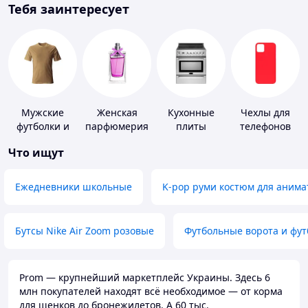
Тебя заинтересует
Мужские
Женская
Кухонные
Чехлы для
футболки и
парфюмерия
плиты
телефонов
майки
Что ищут
Ежедневники школьные
K-pop руми костюм для анима
Бутсы Nike Air Zoom розовые
Футбольные ворота и фу
Prom — крупнейший маркетплейс Украины. Здесь 6
млн покупателей находят всё необходимое — от корма
для щенков до бронежилетов. А 60 тыс.