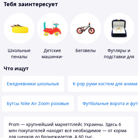
Тебя заинтересует
Школьные
Детские
Беговелы
Футляры и
пеналы
машинки-
подставки для
каталки
драгоценносте
Что ищут
Ежедневники школьные
K-pop руми костюм для анима
Бутсы Nike Air Zoom розовые
Футбольные ворота и фу
Prom — крупнейший маркетплейс Украины. Здесь 6
млн покупателей находят всё необходимое — от корма
для щенков до бронежилетов. А 60 тыс.