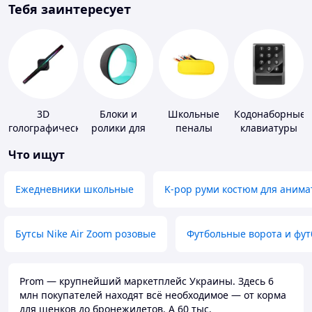
Тебя заинтересует
3D
Блоки и
Школьные
Кодонаборные
голографические
ролики для
пеналы
клавиатуры
устройства
йоги
Что ищут
Ежедневники школьные
K-pop руми костюм для анима
Бутсы Nike Air Zoom розовые
Футбольные ворота и фу
Prom — крупнейший маркетплейс Украины. Здесь 6
млн покупателей находят всё необходимое — от корма
для щенков до бронежилетов. А 60 тыс.