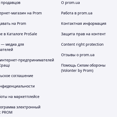
 продавцов
О prom.ua
ернет-магазин
на Prom
Работа в prom.ua
авать на Prom
Контактная информация
 в Каталоге ProSale
Защита прав на контент
 — медиа для
Content right protection
ателей
Отзывы о prom.ua
 интернет-предпринимателей
Кращі
Помощь Силам обороны
(Volonter by Prom)
льское соглашение
онфиденциальности
боты на маркетплейсе
рограмма электронный
с PROM