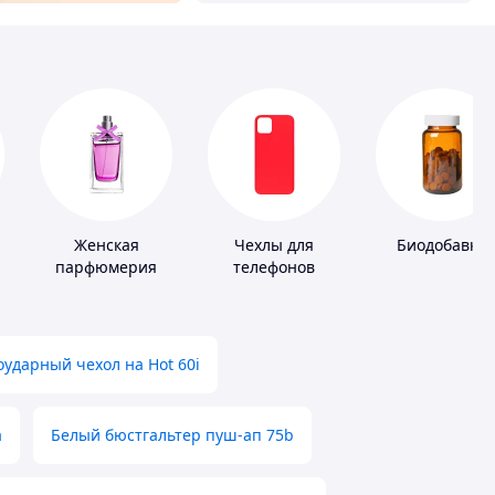
Женская
Чехлы для
Биодобавки
парфюмерия
телефонов
х
ударный чехол на Hot 60i
а
Белый бюстгальтер пуш-ап 75b