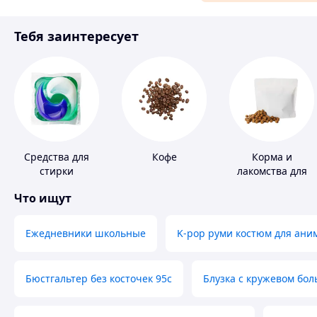
Материалы для ремонта
Тебя заинтересует
Спорт и отдых
Средства для
Кофе
Корма и
стирки
лакомства для
домашних
Что ищут
животных и
птиц
Ежедневники школьные
K-pop руми костюм для ани
Бюстгальтер без косточек 95с
Блузка с кружевом бо