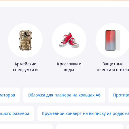
Армейские
Кроссовки и
Защитные
спецсумки и
кеды
пленки и стекла
рюкзаки
для портативны
устройств
маторов
Обложка для планера на кольцах А6
Противо
льшого размера
Кружевной конверт на выписку из роддом