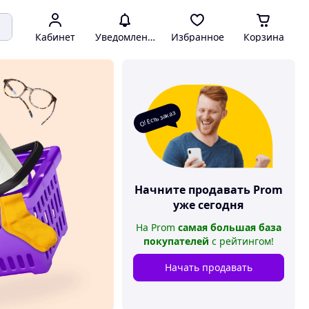
Кабинет
Уведомления
Избранное
Корзина
О! Есть заказ
Начните продавать
Prom
уже сегодня
На
Prom
самая большая база
покупателей
с рейтингом
!
Начать продавать