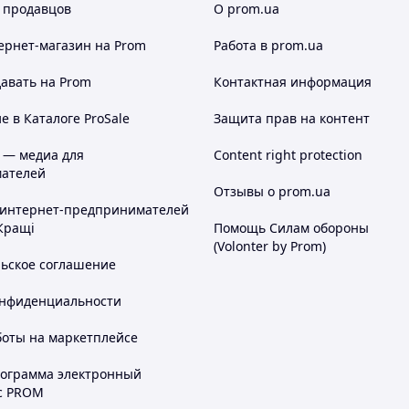
 продавцов
О prom.ua
ернет-магазин
на Prom
Работа в prom.ua
авать на Prom
Контактная информация
 в Каталоге ProSale
Защита прав на контент
 — медиа для
Content right protection
ателей
Отзывы о prom.ua
 интернет-предпринимателей
Кращі
Помощь Силам обороны
(Volonter by Prom)
льское соглашение
онфиденциальности
боты на маркетплейсе
рограмма электронный
с PROM