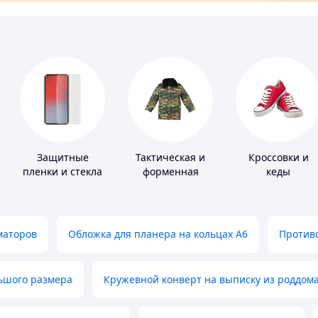
Защитные
Тактическая и
Кроссовки и
пленки и стекла
форменная
кеды
для портативных
одежда
устройств
маторов
Обложка для планера на кольцах А6
Противо
льшого размера
Кружевной конверт на выписку из роддом