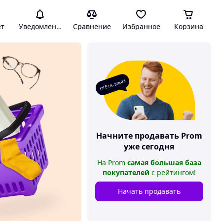
ет
Уведомления
Сравнение
Избранное
Корзина
О! Есть заказ
Начните продавать
Prom
уже сегодня
На
Prom
самая большая база
покупателей
с рейтингом
!
Начать продавать