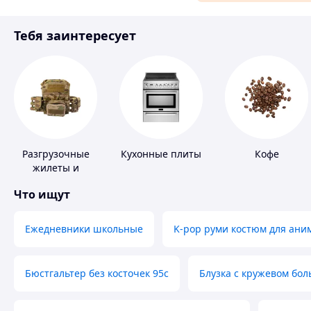
Материалы для ремонта
Тебя заинтересует
Спорт и отдых
Разгрузочные
Кухонные плиты
Кофе
жилеты и
плитоноски без
Что ищут
плит
Ежедневники школьные
K-pop руми костюм для ани
Бюстгальтер без косточек 95с
Блузка с кружевом бо