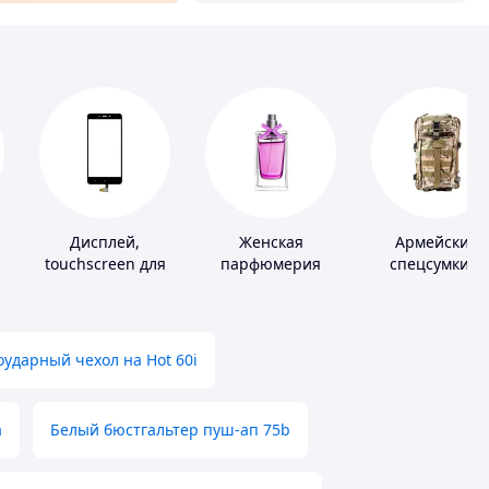
Дисплей,
Женская
Армейские
touchscreen для
парфюмерия
спецсумки и
телефонов
рюкзаки
ударный чехол на Hot 60i
а
Белый бюстгальтер пуш-ап 75b