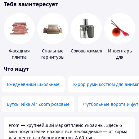
Тебя заинтересует
Фасадная
Спальные
Соковыжималки
Инвентарь
плитка
гарнитуры
для
гимнастики
Что ищут
Ежедневники школьные
K-pop руми костюм для анима
Бутсы Nike Air Zoom розовые
Футбольные ворота и фу
Prom — крупнейший маркетплейс Украины. Здесь 6
млн покупателей находят всё необходимое — от корма
для щенков до бронежилетов. А 60 тыс.