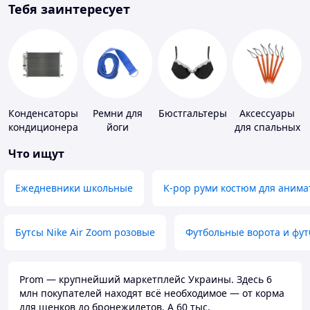
Тебя заинтересует
Конденсаторы
Ремни для
Бюстгальтеры
Аксессуары
кондиционера
йоги
для спальных
мешков,
Что ищут
карематов и
палаток
Ежедневники школьные
K-pop руми костюм для анима
Бутсы Nike Air Zoom розовые
Футбольные ворота и фу
Prom — крупнейший маркетплейс Украины. Здесь 6
млн покупателей находят всё необходимое — от корма
для щенков до бронежилетов. А 60 тыс.