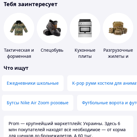
Тебя заинтересует
Тактическая и
Спецобувь
Кухонные
Разгрузочные
форменная
плиты
жилеты и
одежда
плитоноски
Что ищут
без плит
Ежедневники школьные
K-pop руми костюм для анима
Бутсы Nike Air Zoom розовые
Футбольные ворота и фу
Prom — крупнейший маркетплейс Украины. Здесь 6
млн покупателей находят всё необходимое — от корма
для щенков до бронежилетов. А 60 тыс.