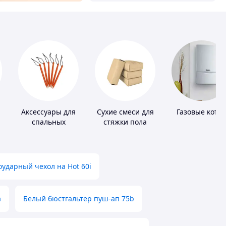
Аксессуары для
Сухие смеси для
Газовые котл
спальных
стяжки пола
мешков,
карематов и
палаток
ударный чехол на Hot 60i
а
Белый бюстгальтер пуш-ап 75b