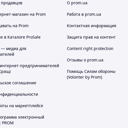
 продавцов
О prom.ua
ернет-магазин
на Prom
Работа в prom.ua
авать на Prom
Контактная информация
 в Каталоге ProSale
Защита прав на контент
 — медиа для
Content right protection
ателей
Отзывы о prom.ua
 интернет-предпринимателей
Кращі
Помощь Силам обороны
(Volonter by Prom)
льское соглашение
онфиденциальности
боты на маркетплейсе
рограмма электронный
с PROM