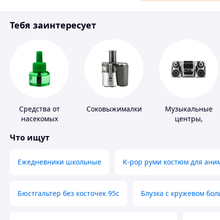
Материалы для ремонта
Тебя заинтересует
Спорт и отдых
Средства от
Соковыжималки
Музыкальные
насекомых
центры,
магнитолы
Что ищут
Ежедневники школьные
K-pop руми костюм для ани
Бюстгальтер без косточек 95с
Блузка с кружевом бо