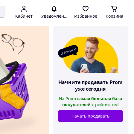
Кабинет
Уведомления
Избранное
Корзина
О! Есть заказ
Начните продавать
Prom
уже сегодня
На
Prom
самая большая база
покупателей
с рейтингом
!
Начать продавать