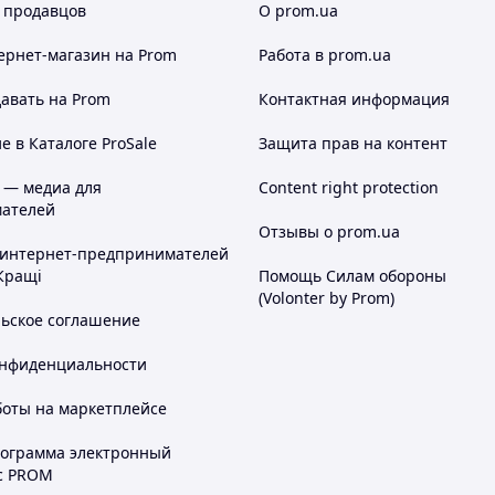
 продавцов
О prom.ua
ернет-магазин
на Prom
Работа в prom.ua
авать на Prom
Контактная информация
 в Каталоге ProSale
Защита прав на контент
 — медиа для
Content right protection
ателей
Отзывы о prom.ua
 интернет-предпринимателей
Кращі
Помощь Силам обороны
(Volonter by Prom)
льское соглашение
онфиденциальности
боты на маркетплейсе
рограмма электронный
с PROM