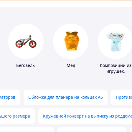
Беговелы
Мед
Композиции из
игрушек,
одежды,
подгузников
маторов
Обложка для планера на кольцах А6
Противо
льшого размера
Кружевной конверт на выписку из роддом