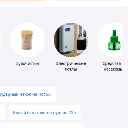
Зубочистки
Электрические
Средства от
котлы
насекомых
ударный чехол на Hot 60i
а
Белый бюстгальтер пуш-ап 75b