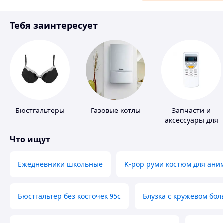
Материалы для ремонта
Тебя заинтересует
Спорт и отдых
Бюстгальтеры
Газовые котлы
Запчасти и
аксессуары для
бытовых
Что ищут
кондиционеров
Ежедневники школьные
K-pop руми костюм для ани
Бюстгальтер без косточек 95с
Блузка с кружевом бо