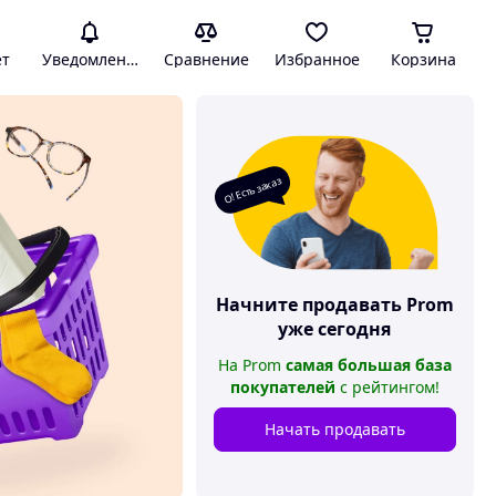
ет
Уведомления
Сравнение
Избранное
Корзина
О! Есть заказ
Начните продавать
Prom
уже сегодня
На
Prom
самая большая база
покупателей
с рейтингом
!
Начать продавать