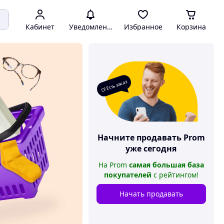
Кабинет
Уведомления
Избранное
Корзина
О! Есть заказ
Начните продавать
Prom
уже сегодня
На
Prom
самая большая база
покупателей
с рейтингом
!
Начать продавать