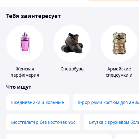
Материалы для ремонта
Тебя заинтересует
Спорт и отдых
Женская
Спецобувь
Армейские
парфюмерия
спецсумки и
рюкзаки
Что ищут
Ежедневники школьные
K-pop руми костюм для ани
Бюстгальтер без косточек 95с
Блузка с кружевом бо