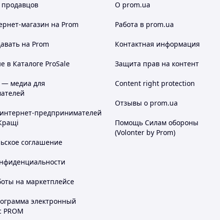
 продавцов
О prom.ua
ернет-магазин
на Prom
Работа в prom.ua
авать на Prom
Контактная информация
 в Каталоге ProSale
Защита прав на контент
 — медиа для
Content right protection
ателей
Отзывы о prom.ua
 интернет-предпринимателей
Кращі
Помощь Силам обороны
(Volonter by Prom)
льское соглашение
онфиденциальности
боты на маркетплейсе
рограмма электронный
с PROM