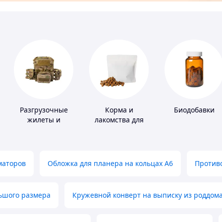
Разгрузочные
Корма и
Биодобавки
жилеты и
лакомства для
плитоноски без
домашних
плит
животных и
птиц
маторов
Обложка для планера на кольцах А6
Противо
льшого размера
Кружевной конверт на выписку из роддом