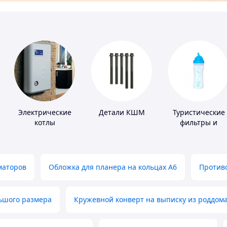
Электрические
Детали КШМ
Туристические
котлы
фильтры и
таблетки для
питьевой воды
маторов
Обложка для планера на кольцах А6
Противо
льшого размера
Кружевной конверт на выписку из роддом