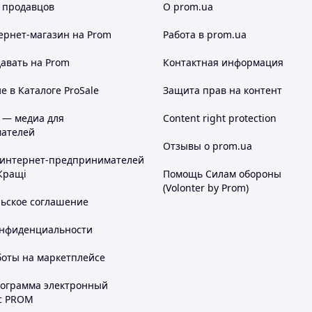
 продавцов
О prom.ua
ернет-магазин
на Prom
Работа в prom.ua
авать на Prom
Контактная информация
 в Каталоге ProSale
Защита прав на контент
 — медиа для
Content right protection
ателей
Отзывы о prom.ua
 интернет-предпринимателей
Кращі
Помощь Силам обороны
(Volonter by Prom)
льское соглашение
онфиденциальности
боты на маркетплейсе
рограмма электронный
с PROM