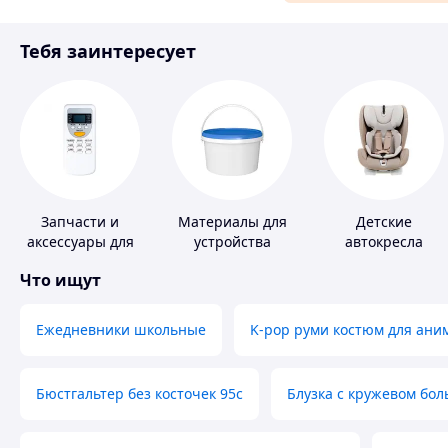
Материалы для ремонта
Тебя заинтересует
Спорт и отдых
Запчасти и
Материалы для
Детские
аксессуары для
устройства
автокресла
бытовых
полимерных
Что ищут
кондиционеров
полов
Ежедневники школьные
K-pop руми костюм для ани
Бюстгальтер без косточек 95с
Блузка с кружевом бо