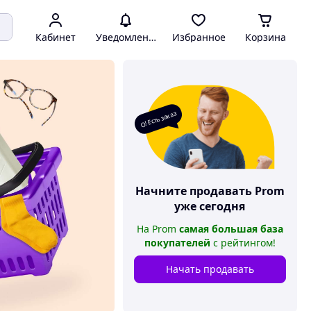
Кабинет
Уведомления
Избранное
Корзина
О! Есть заказ
Начните продавать
Prom
уже сегодня
На
Prom
самая большая база
покупателей
с рейтингом
!
Начать продавать