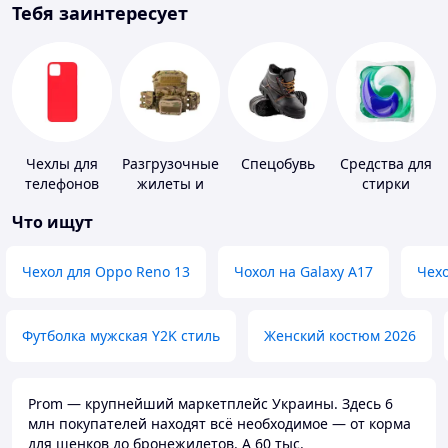
Тебя заинтересует
Чехлы для
Разгрузочные
Спецобувь
Средства для
телефонов
жилеты и
стирки
плитоноски
Что ищут
без плит
Чехол для Oppo Reno 13
Чохол на Galaxy A17
Чехо
Футболка мужская Y2K стиль
Женский костюм 2026
Prom — крупнейший маркетплейс Украины. Здесь 6
млн покупателей находят всё необходимое — от корма
для щенков до бронежилетов. А 60 тыс.