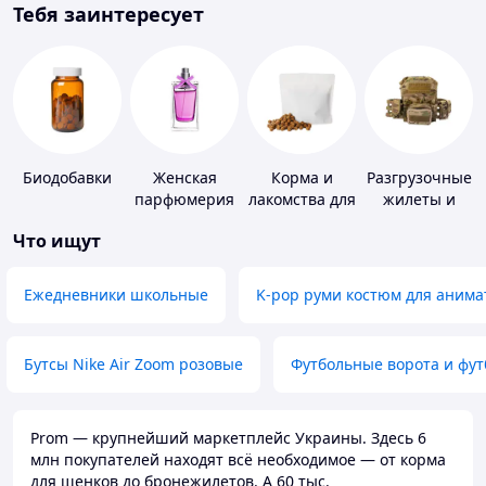
Тебя заинтересует
Биодобавки
Женская
Корма и
Разгрузочные
парфюмерия
лакомства для
жилеты и
домашних
плитоноски
Что ищут
животных и
без плит
птиц
Ежедневники школьные
K-pop руми костюм для анима
Бутсы Nike Air Zoom розовые
Футбольные ворота и фу
Prom — крупнейший маркетплейс Украины. Здесь 6
млн покупателей находят всё необходимое — от корма
для щенков до бронежилетов. А 60 тыс.