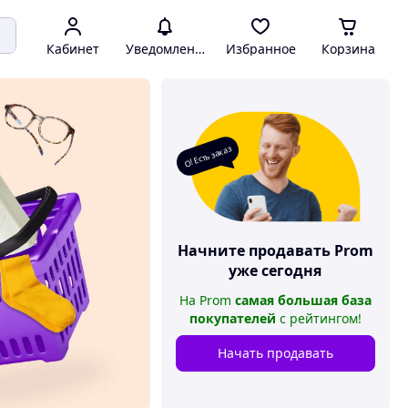
Кабинет
Уведомления
Избранное
Корзина
О! Есть заказ
Начните продавать
Prom
уже сегодня
На
Prom
самая большая база
покупателей
с рейтингом
!
Начать продавать