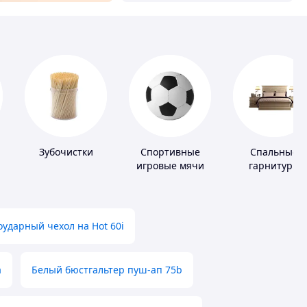
и
Зубочистки
Спортивные
Спальные
игровые мячи
гарнитуры
ударный чехол на Hot 60i
а
Белый бюстгальтер пуш-ап 75b