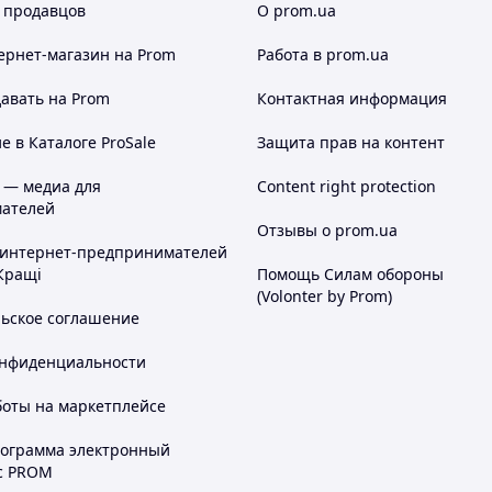
 продавцов
О prom.ua
ернет-магазин
на Prom
Работа в prom.ua
авать на Prom
Контактная информация
 в Каталоге ProSale
Защита прав на контент
 — медиа для
Content right protection
ателей
Отзывы о prom.ua
 интернет-предпринимателей
Кращі
Помощь Силам обороны
(Volonter by Prom)
льское соглашение
онфиденциальности
боты на маркетплейсе
рограмма электронный
с PROM