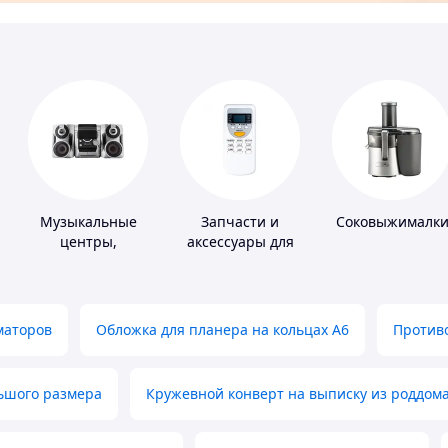
Музыкальные
Запчасти и
Соковыжималк
центры,
аксессуары для
магнитолы
бытовых
кондиционеров
маторов
Обложка для планера на кольцах А6
Противо
льшого размера
Кружевной конверт на выписку из роддом