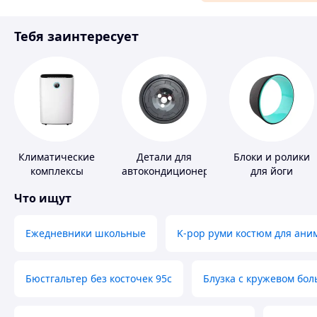
Материалы для ремонта
Тебя заинтересует
Спорт и отдых
Климатические
Детали для
Блоки и ролики
комплексы
автокондиционеров
для йоги
Что ищут
Ежедневники школьные
K-pop руми костюм для ани
Бюстгальтер без косточек 95с
Блузка с кружевом бо