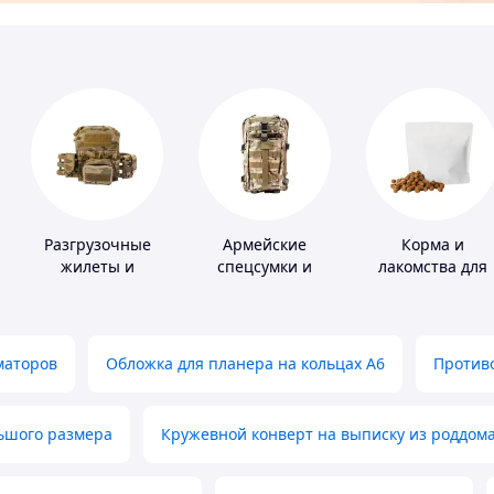
Разгрузочные
Армейские
Корма и
жилеты и
спецсумки и
лакомства для
плитоноски без
рюкзаки
домашних
плит
животных и
птиц
маторов
Обложка для планера на кольцах А6
Противо
льшого размера
Кружевной конверт на выписку из роддом