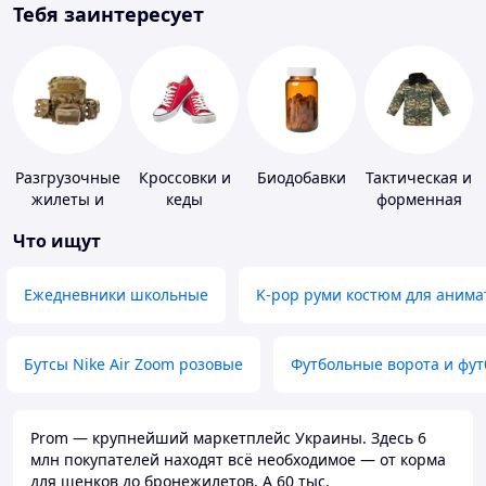
Тебя заинтересует
Разгрузочные
Кроссовки и
Биодобавки
Тактическая и
жилеты и
кеды
форменная
плитоноски
одежда
Что ищут
без плит
Ежедневники школьные
K-pop руми костюм для анима
Бутсы Nike Air Zoom розовые
Футбольные ворота и фу
Prom — крупнейший маркетплейс Украины. Здесь 6
млн покупателей находят всё необходимое — от корма
для щенков до бронежилетов. А 60 тыс.