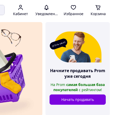
Кабинет
Уведомления
Избранное
Корзина
О! Есть заказ
Начните продавать
Prom
уже сегодня
На
Prom
самая большая база
покупателей
с рейтингом
!
Начать продавать