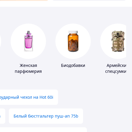
Женская
Биодобавки
Армейские
парфюмерия
спецсумки и
рюкзаки
ударный чехол на Hot 60i
а
Белый бюстгальтер пуш-ап 75b