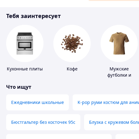
Материалы для ремонта
Тебя заинтересует
Спорт и отдых
Кухонные плиты
Кофе
Мужские
футболки и
майки
Что ищут
Ежедневники школьные
K-pop руми костюм для ани
Бюстгальтер без косточек 95с
Блузка с кружевом бо