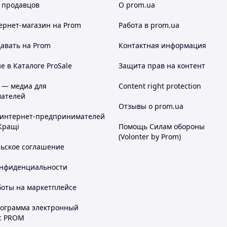
 продавцов
О prom.ua
ернет-магазин
на Prom
Работа в prom.ua
авать на Prom
Контактная информация
 в Каталоге ProSale
Защита прав на контент
 — медиа для
Content right protection
ателей
Отзывы о prom.ua
 интернет-предпринимателей
Кращі
Помощь Силам обороны
(Volonter by Prom)
льское соглашение
онфиденциальности
боты на маркетплейсе
рограмма электронный
с PROM