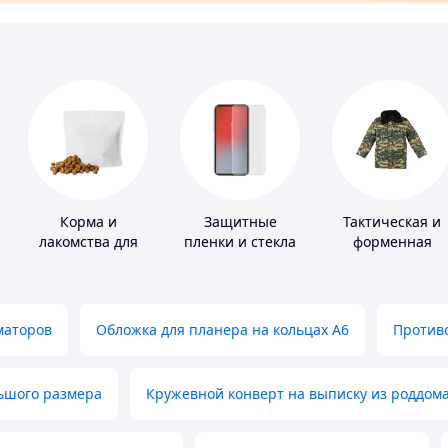
Корма и
Защитные
Тактическая и
лакомства для
пленки и стекла
форменная
домашних
для портативных
одежда
животных и
устройств
птиц
маторов
Обложка для планера на кольцах А6
Противо
льшого размера
Кружевной конверт на выписку из роддом