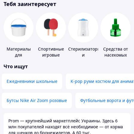
Тебя заинтересует
Материалы
Спортивные
Стерилизаторы
Средства от
для
игровые
и
насекомых
устройства
ракетки
подогреватели
Что ищут
полимерных
для детского
полов
питания
Ежедневники школьные
K-pop руми костюм для анима
Бутсы Nike Air Zoom розовые
Футбольные ворота и фу
Prom — крупнейший маркетплейс Украины. Здесь 6
млн покупателей находят всё необходимое — от корма
для щенков до бронежилетов. А 60 тыс.