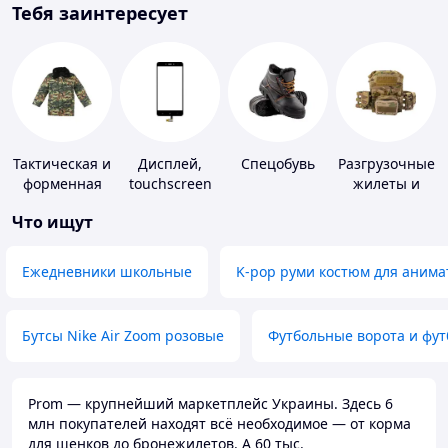
Тебя заинтересует
Тактическая и
Дисплей,
Спецобувь
Разгрузочные
форменная
touchscreen
жилеты и
одежда
для
плитоноски
Что ищут
телефонов
без плит
Ежедневники школьные
K-pop руми костюм для анима
Бутсы Nike Air Zoom розовые
Футбольные ворота и фу
Prom — крупнейший маркетплейс Украины. Здесь 6
млн покупателей находят всё необходимое — от корма
для щенков до бронежилетов. А 60 тыс.