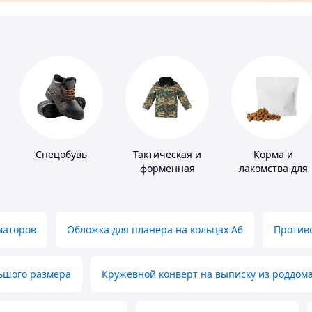
Спецобувь
Тактическая и
Корма и
форменная
лакомства для
одежда
домашних
животных и
птиц
маторов
Обложка для планера на кольцах А6
Противо
льшого размера
Кружевной конверт на выписку из роддом