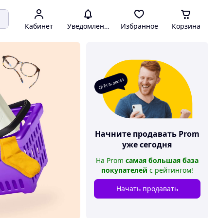
Кабинет
Уведомления
Избранное
Корзина
О! Есть заказ
Начните продавать
Prom
уже сегодня
На
Prom
самая большая база
покупателей
с рейтингом
!
Начать продавать