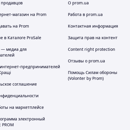
 продавцов
О prom.ua
ернет-магазин
на Prom
Работа в prom.ua
авать на Prom
Контактная информация
 в Каталоге ProSale
Защита прав на контент
 — медиа для
Content right protection
ателей
Отзывы о prom.ua
 интернет-предпринимателей
Кращі
Помощь Силам обороны
(Volonter by Prom)
льское соглашение
онфиденциальности
боты на маркетплейсе
рограмма электронный
с PROM