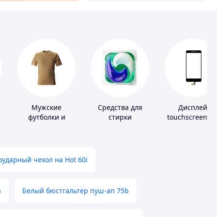
Мужские
Средства для
Дисплей,
футболки и
стирки
touchscreen д
майки
телефонов
ударный чехол на Hot 60i
а
Белый бюстгальтер пуш-ап 75b