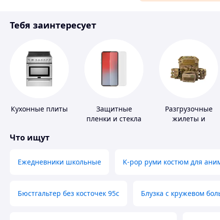
Материалы для ремонта
Тебя заинтересует
Спорт и отдых
Кухонные плиты
Защитные
Разгрузочные
пленки и стекла
жилеты и
для портативных
плитоноски без
Что ищут
устройств
плит
Ежедневники школьные
K-pop руми костюм для ани
Бюстгальтер без косточек 95с
Блузка с кружевом бо