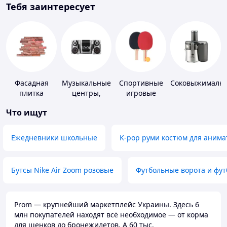
Тебя заинтересует
Фасадная
Музыкальные
Спортивные
Соковыжималк
плитка
центры,
игровые
магнитолы
ракетки
Что ищут
Ежедневники школьные
K-pop руми костюм для анима
Бутсы Nike Air Zoom розовые
Футбольные ворота и фу
Prom — крупнейший маркетплейс Украины. Здесь 6
млн покупателей находят всё необходимое — от корма
для щенков до бронежилетов. А 60 тыс.