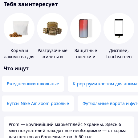
Тебя заинтересует
Корма и
Разгрузочные
Защитные
Дисплей,
лакомства для
жилеты и
пленки и
touchscreen
домашних
плитоноски
стекла для
для
Что ищут
животных и
без плит
портативных
телефонов
птиц
устройств
Ежедневники школьные
K-pop руми костюм для анима
Бутсы Nike Air Zoom розовые
Футбольные ворота и фу
Prom — крупнейший маркетплейс Украины. Здесь 6
млн покупателей находят всё необходимое — от корма
для щенков до бронежилетов. А 60 тыс.