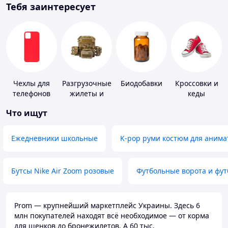
Тебя заинтересует
Чехлы для
Разгрузочные
Биодобавки
Кроссовки и
телефонов
жилеты и
кеды
плитоноски
Что ищут
без плит
Ежедневники школьные
K-pop руми костюм для анима
Бутсы Nike Air Zoom розовые
Футбольные ворота и фу
Prom — крупнейший маркетплейс Украины. Здесь 6
млн покупателей находят всё необходимое — от корма
для щенков до бронежилетов. А 60 тыс.