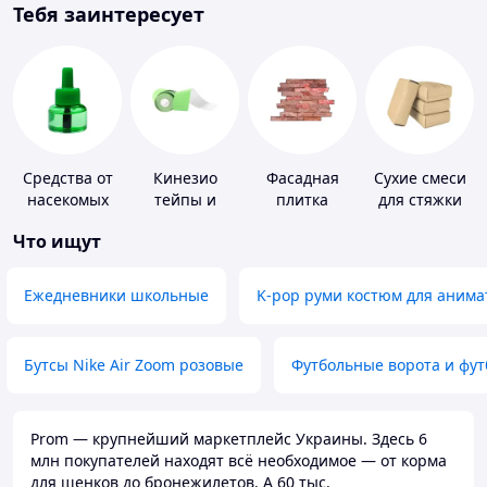
Тебя заинтересует
Средства от
Кинезио
Фасадная
Сухие смеси
насекомых
тейпы и
плитка
для стяжки
средства для
пола
Что ищут
тейпирования
Ежедневники школьные
K-pop руми костюм для анима
Бутсы Nike Air Zoom розовые
Футбольные ворота и фу
Prom — крупнейший маркетплейс Украины. Здесь 6
млн покупателей находят всё необходимое — от корма
для щенков до бронежилетов. А 60 тыс.