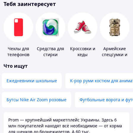
Тебя заинтересует
Чехлы для
Средства для
Кроссовки и
Армейские
телефонов
стирки
кеды
спецсумки и
рюкзаки
Что ищут
Ежедневники школьные
K-pop руми костюм для анима
Бутсы Nike Air Zoom розовые
Футбольные ворота и фу
Prom — крупнейший маркетплейс Украины. Здесь 6
млн покупателей находят всё необходимое — от корма
для щенков до бронежилетов. А 60 тыс.