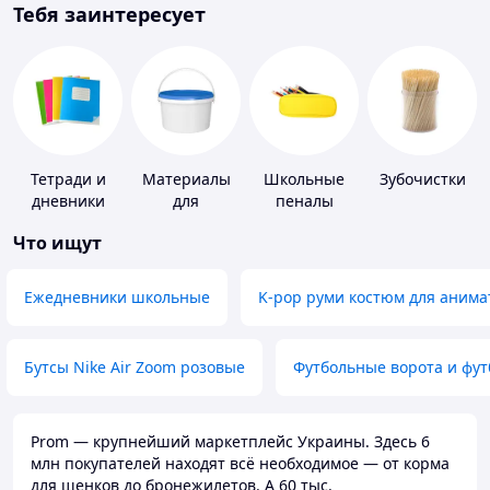
Тебя заинтересует
Тетради и
Материалы
Школьные
Зубочистки
дневники
для
пеналы
устройства
Что ищут
полимерных
полов
Ежедневники школьные
K-pop руми костюм для анима
Бутсы Nike Air Zoom розовые
Футбольные ворота и фу
Prom — крупнейший маркетплейс Украины. Здесь 6
млн покупателей находят всё необходимое — от корма
для щенков до бронежилетов. А 60 тыс.