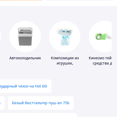
Автохолодильники
Композиции из
Кинезио тейпы
игрушек,
средства для
одежды,
тейпировани
подгузников
ударный чехол на Hot 60i
а
Белый бюстгальтер пуш-ап 75b