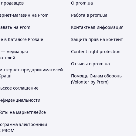
 продавцов
О prom.ua
ернет-магазин
на Prom
Работа в prom.ua
авать на Prom
Контактная информация
 в Каталоге ProSale
Защита прав на контент
 — медиа для
Content right protection
ателей
Отзывы о prom.ua
 интернет-предпринимателей
Кращі
Помощь Силам обороны
(Volonter by Prom)
льское соглашение
онфиденциальности
боты на маркетплейсе
рограмма электронный
с PROM