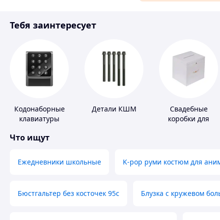
Материалы для ремонта
Тебя заинтересует
Спорт и отдых
Кодонаборные
Детали КШМ
Свадебные
клавиатуры
коробки для
денег
Что ищут
Ежедневники школьные
K-pop руми костюм для ани
Бюстгальтер без косточек 95с
Блузка с кружевом бо