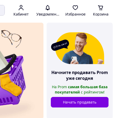
Кабинет
Уведомления
Избранное
Корзина
О! Есть заказ
Начните продавать
Prom
уже сегодня
На
Prom
самая большая база
покупателей
с рейтингом
!
Начать продавать