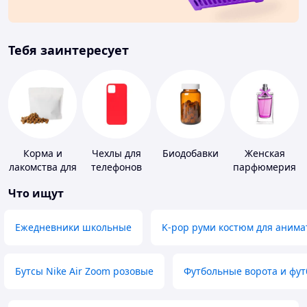
Тебя заинтересует
Корма и
Чехлы для
Биодобавки
Женская
лакомства для
телефонов
парфюмерия
домашних
Что ищут
животных и
птиц
Ежедневники школьные
K-pop руми костюм для анима
Бутсы Nike Air Zoom розовые
Футбольные ворота и фу