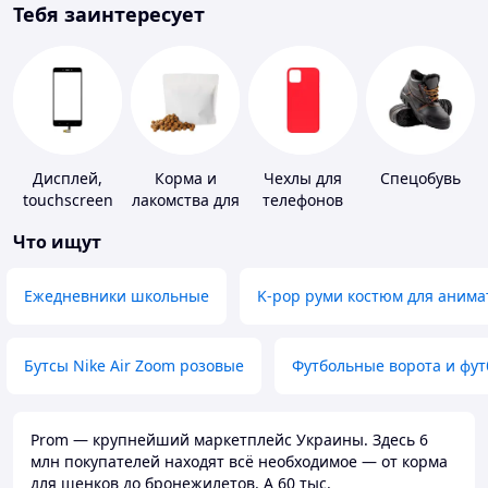
Тебя заинтересует
Дисплей,
Корма и
Чехлы для
Спецобувь
touchscreen
лакомства для
телефонов
для
домашних
Что ищут
телефонов
животных и
птиц
Ежедневники школьные
K-pop руми костюм для анима
Бутсы Nike Air Zoom розовые
Футбольные ворота и фу
Prom — крупнейший маркетплейс Украины. Здесь 6
млн покупателей находят всё необходимое — от корма
для щенков до бронежилетов. А 60 тыс.