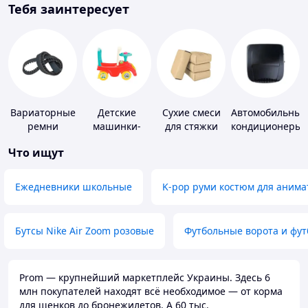
Тебя заинтересует
Вариаторные
Детские
Сухие смеси
Автомобильные
ремни
машинки-
для стяжки
кондиционеры
каталки
пола
Что ищут
Ежедневники школьные
K-pop руми костюм для анима
Бутсы Nike Air Zoom розовые
Футбольные ворота и фу
Prom — крупнейший маркетплейс Украины. Здесь 6
млн покупателей находят всё необходимое — от корма
для щенков до бронежилетов. А 60 тыс.