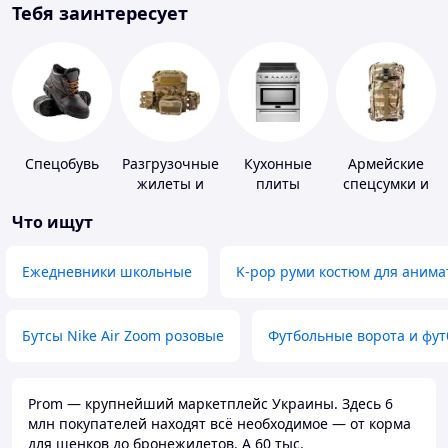
Тебя заинтересует
Спецобувь
Разгрузочные
Кухонные
Армейские
жилеты и
плиты
спецсумки и
плитоноски
рюкзаки
Что ищут
без плит
Ежедневники школьные
K-pop руми костюм для анима
Бутсы Nike Air Zoom розовые
Футбольные ворота и фу
Prom — крупнейший маркетплейс Украины. Здесь 6
млн покупателей находят всё необходимое — от корма
для щенков до бронежилетов. А 60 тыс.