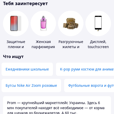
Тебя заинтересует
Защитные
Женская
Разгрузочные
Дисплей,
пленки и
парфюмерия
жилеты и
touchscreen
стекла для
плитоноски
для
Что ищут
портативных
без плит
телефонов
устройств
Ежедневники школьные
K-pop руми костюм для анима
Бутсы Nike Air Zoom розовые
Футбольные ворота и фу
Prom — крупнейший маркетплейс Украины. Здесь 6
млн покупателей находят всё необходимое — от корма
для щенков до бронежилетов. А 60 тыс.