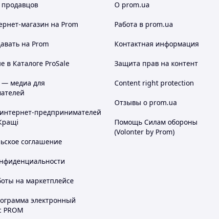
 продавцов
О prom.ua
ернет-магазин
на Prom
Работа в prom.ua
авать на Prom
Контактная информация
 в Каталоге ProSale
Защита прав на контент
 — медиа для
Content right protection
ателей
Отзывы о prom.ua
 интернет-предпринимателей
Кращі
Помощь Силам обороны
(Volonter by Prom)
льское соглашение
онфиденциальности
боты на маркетплейсе
рограмма электронный
с PROM