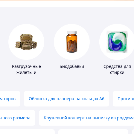
Разгрузочные
Биодобавки
Средства для
жилеты и
стирки
плитоноски без
плит
маторов
Обложка для планера на кольцах А6
Противо
льшого размера
Кружевной конверт на выписку из роддом