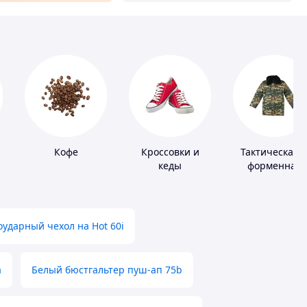
Кофе
Кроссовки и
Тактическая 
кеды
форменная
одежда
ударный чехол на Hot 60i
а
Белый бюстгальтер пуш-ап 75b