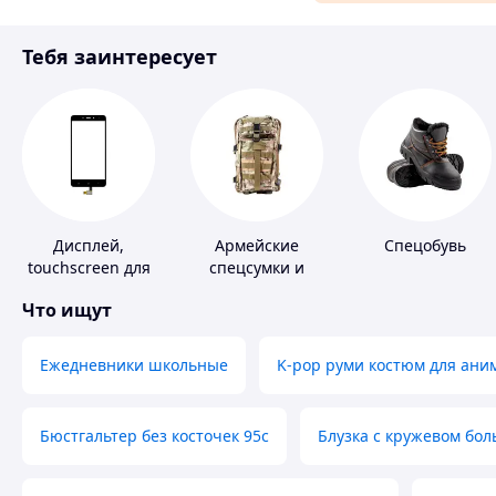
Материалы для ремонта
Тебя заинтересует
Спорт и отдых
Дисплей,
Армейские
Спецобувь
touchscreen для
спецсумки и
телефонов
рюкзаки
Что ищут
Ежедневники школьные
K-pop руми костюм для ани
Бюстгальтер без косточек 95с
Блузка с кружевом бо