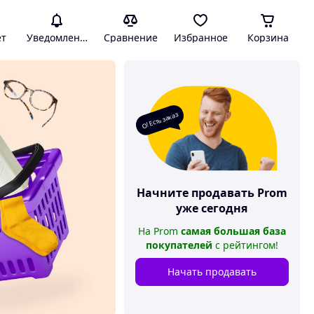
ет
Уведомления
Сравнение
Избранное
Корзина
О! Есть заказ
Начните продавать
Prom
уже сегодня
На
Prom
самая большая база
покупателей
с рейтингом
!
Начать продавать