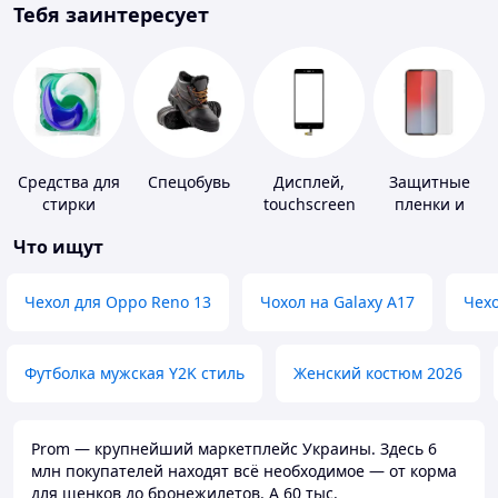
Тебя заинтересует
Средства для
Спецобувь
Дисплей,
Защитные
стирки
touchscreen
пленки и
для
стекла для
Что ищут
телефонов
портативных
устройств
Чехол для Oppo Reno 13
Чохол на Galaxy A17
Чехо
Футболка мужская Y2K стиль
Женский костюм 2026
Prom — крупнейший маркетплейс Украины. Здесь 6
млн покупателей находят всё необходимое — от корма
для щенков до бронежилетов. А 60 тыс.