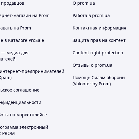
 продавцов
О prom.ua
ернет-магазин
на Prom
Работа в prom.ua
авать на Prom
Контактная информация
 в Каталоге ProSale
Защита прав на контент
 — медиа для
Content right protection
ателей
Отзывы о prom.ua
 интернет-предпринимателей
Кращі
Помощь Силам обороны
(Volonter by Prom)
льское соглашение
онфиденциальности
боты на маркетплейсе
рограмма электронный
с PROM