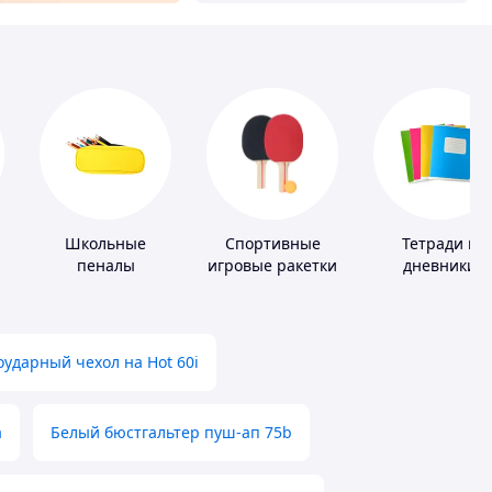
Школьные
Спортивные
Тетради и
пеналы
игровые ракетки
дневники
ударный чехол на Hot 60i
а
Белый бюстгальтер пуш-ап 75b