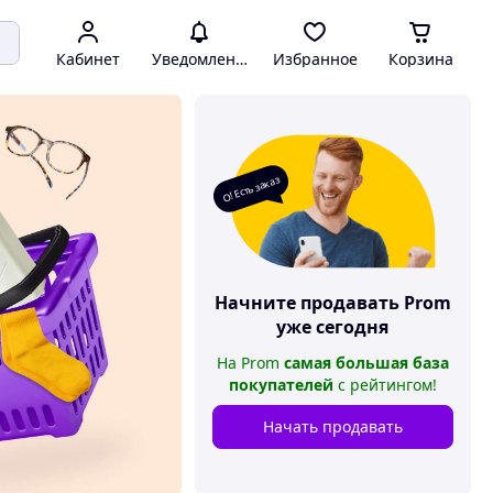
Кабинет
Уведомления
Избранное
Корзина
О! Есть заказ
Начните продавать
Prom
уже сегодня
На
Prom
самая большая база
покупателей
с рейтингом
!
Начать продавать