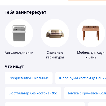
Материалы для ремонта
Тебя заинтересует
Спорт и отдых
Автохолодильники
Спальные
Мебель для саун
гарнитуры
и бань
Что ищут
Ежедневники школьные
K-pop руми костюм для ани
Бюстгальтер без косточек 95с
Блузка с кружевом бо