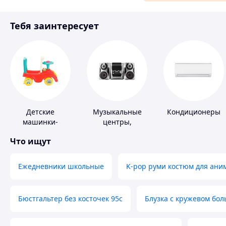
Материалы для ремонта
Тебя заинтересует
Спорт и отдых
Детские
Музыкальные
Кондиционеры
машинки-
центры,
каталки
магнитолы
Что ищут
Ежедневники школьные
K-pop руми костюм для ани
Бюстгальтер без косточек 95с
Блузка с кружевом бо