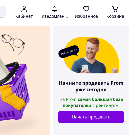
Кабинет
Уведомления
Избранное
Корзина
О! Есть заказ
Начните продавать
Prom
уже сегодня
На
Prom
самая большая база
покупателей
с рейтингом
!
Начать продавать