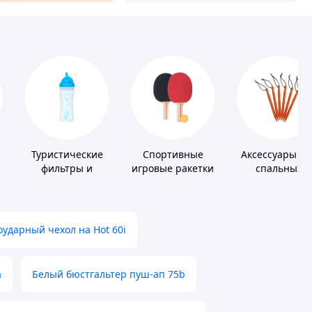
Туристические
Спортивные
Аксессуары дл
фильтры и
игровые ракетки
спальных
таблетки для
мешков,
питьевой воды
карематов и
палаток
ударный чехол на Hot 60i
а
Белый бюстгальтер пуш-ап 75b