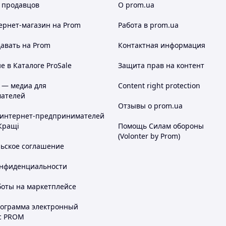
 продавцов
О prom.ua
ернет-магазин
на Prom
Работа в prom.ua
авать на Prom
Контактная информация
 в Каталоге ProSale
Защита прав на контент
 — медиа для
Content right protection
ателей
Отзывы о prom.ua
 интернет-предпринимателей
Кращі
Помощь Силам обороны
(Volonter by Prom)
льское соглашение
онфиденциальности
боты на маркетплейсе
рограмма электронный
с PROM