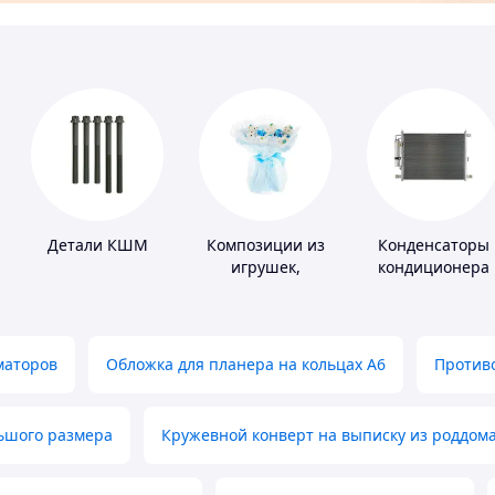
Детали КШМ
Композиции из
Конденсаторы
игрушек,
кондиционера
одежды,
подгузников
маторов
Обложка для планера на кольцах А6
Противо
льшого размера
Кружевной конверт на выписку из роддом