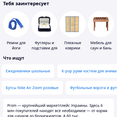
Тебя заинтересует
Ремни для
Футляры и
Пляжные
Мебель для
йоги
подставки для
коврики
саун и бань
драгоценностей
Что ищут
Ежедневники школьные
K-pop руми костюм для анима
Бутсы Nike Air Zoom розовые
Футбольные ворота и фу
Prom — крупнейший маркетплейс Украины. Здесь 6
млн покупателей находят всё необходимое — от корма
для щенков до бронежилетов. А 60 тыс.