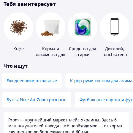
Тебя заинтересует
Кофе
Корма и
Средства для
Дисплей,
лакомства для
стирки
touchscreen
домашних
для
Что ищут
животных и
телефонов
птиц
Ежедневники школьные
K-pop руми костюм для анима
Бутсы Nike Air Zoom розовые
Футбольные ворота и фу
Prom — крупнейший маркетплейс Украины. Здесь 6
млн покупателей находят всё необходимое — от корма
для щенков до бронежилетов. А 60 тыс.