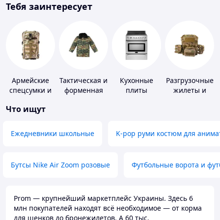
Тебя заинтересует
Армейские
Тактическая и
Кухонные
Разгрузочные
спецсумки и
форменная
плиты
жилеты и
рюкзаки
одежда
плитоноски
Что ищут
без плит
Ежедневники школьные
K-pop руми костюм для анима
Бутсы Nike Air Zoom розовые
Футбольные ворота и фу
Prom — крупнейший маркетплейс Украины. Здесь 6
млн покупателей находят всё необходимое — от корма
для щенков до бронежилетов. А 60 тыс.