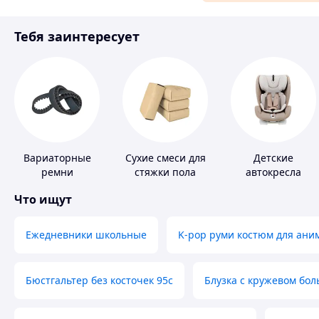
Материалы для ремонта
Тебя заинтересует
Спорт и отдых
Вариаторные
Сухие смеси для
Детские
ремни
стяжки пола
автокресла
Что ищут
Ежедневники школьные
K-pop руми костюм для ани
Бюстгальтер без косточек 95с
Блузка с кружевом бо