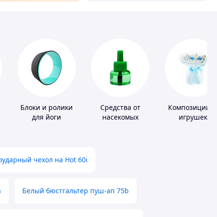
Блоки и ролики
Средства от
Композиции и
для йоги
насекомых
игрушек,
одежды,
подгузников
ударный чехол на Hot 60i
а
Белый бюстгальтер пуш-ап 75b