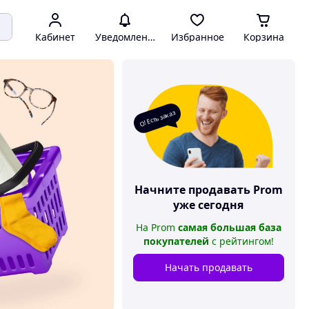
Кабинет
Уведомления
Избранное
Корзина
О! Есть заказ
Начните продавать
Prom
уже сегодня
На
Prom
самая большая база
покупателей
с рейтингом
!
Начать продавать