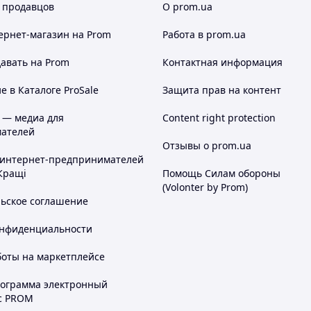
 продавцов
О prom.ua
ернет-магазин
на Prom
Работа в prom.ua
авать на Prom
Контактная информация
 в Каталоге ProSale
Защита прав на контент
 — медиа для
Content right protection
ателей
Отзывы о prom.ua
 интернет-предпринимателей
Кращі
Помощь Силам обороны
(Volonter by Prom)
льское соглашение
онфиденциальности
боты на маркетплейсе
рограмма электронный
с PROM